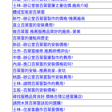
士林--辦公室做百葉窗簾丈量估價.廠商介紹
體成型氣密百葉窗
新竹--辦公室百葉窗製作的價格?推薦廠商
直立百葉窗的安裝費用?
做百葉窗-推薦服務品質好的廠商--景美
百葉窗的優點與歷史
新莊--辦公室百葉窗的安裝價格?
北市--百葉窗維修.推薦師傅評估?
中壢--辦公室百葉窗簾製作的費用?
內湖--進口百葉窗的安裝價格如何?
百葉窗的安裝--推薦商家--安坑
桃園--辦公室百葉窗製作安裝費用?
士林--請問百葉窗製作的費用?
五股--百葉窗的安裝價格?
尋找服務品質良好,價格合理公道窗簾店!
請問木質百葉窗該如何選購?
士林--住家客廳作百葉窗價格?