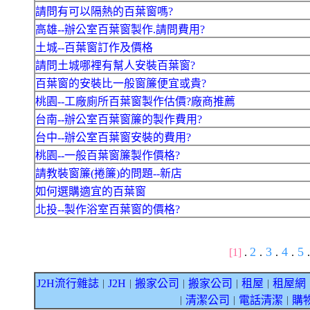
請問有可以隔熱的百葉窗嗎?
高雄--辦公室百葉窗製作.請問費用?
土城--百葉窗訂作及價格
請問土城哪裡有幫人安裝百葉窗?
百葉窗的安裝比一般窗簾便宜或貴?
桃園--工廠廁所百葉窗製作估價?廠商推薦
台南--辦公室百葉窗簾的製作費用?
台中--辦公室百葉窗安裝的費用?
桃園--一般百葉窗簾製作價格?
請教裝窗簾(捲簾)的問題--新店
如何選購適宜的百葉窗
北投--製作浴室百葉窗的價格?
2
3
4
5
[1]
.
.
.
.
.
J2H流行雜誌
J2H
搬家公司
搬家公司
租屋
租屋網
｜
｜
｜
｜
｜
清潔公司
電話清潔
購
｜
｜
｜