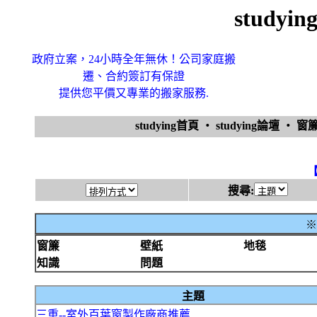
study
政府立案，24小時全年無休！公司家庭搬
遷、合約簽訂有保證
提供您平價又專業的搬家服務.
studying首頁
‧
studying論壇
‧
窗
搜尋:
※
窗簾
壁紙
地毯
知識
問題
主題
三重--室外百葉窗製作廠商推薦