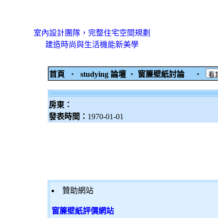
室內設計團隊，完整住宅空間規劃
建造時尚與生活機能新美學
首頁
‧
studying 論壇
‧
窗簾壁紙討論
‧
房東：
發表時間：
1970-01-01
贊助網站
窗簾壁紙評價網站