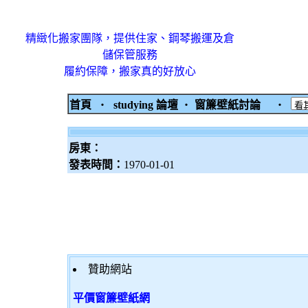
精緻化搬家團隊，提供住家、鋼琴搬運及倉
儲保管服務
履約保障，搬家真的好放心
首頁
‧
studying 論壇
‧
窗簾壁紙討論
‧
房東：
發表時間：
1970-01-01
贊助網站
平價窗簾壁紙網