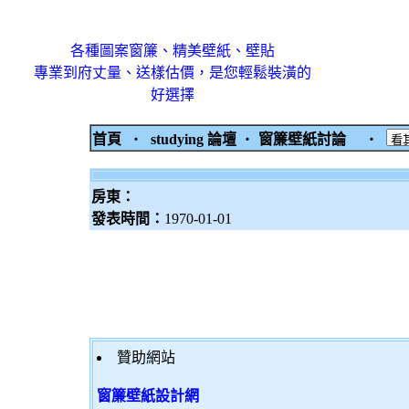
各種圖案窗簾、精美壁紙、壁貼
專業到府丈量、送樣估價，是您輕鬆裝潢的
好選擇
首頁
‧
studying 論壇
‧
窗簾壁紙討論
‧
房東：
發表時間：
1970-01-01
贊助網站
窗簾壁紙設計網