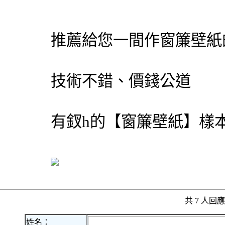
推薦給您一間作窗簾壁紙
技術不錯、價錢公道
有釵h的【窗簾壁紙】樣
共 7 人
姓名：