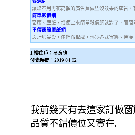
客源網
讓您不用再花高額的廣告費做些沒效果的廣告，
簡單殺價網
窗簾、壁紙，找便宜來簡單殺價網就對了，簡簡
平價窗簾壁紙網
設計師最愛，傢飾布權威，熱銷各式窗簾、捲簾
1 樓住戶：
吳育維
發表時間：
2019-04-02
我前幾天有去這家訂做窗簾防
品質不錯價位又實在.