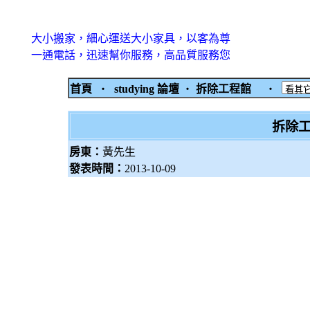
大小搬家，細心運送大小家具，以客為尊
一通電話，迅速幫你服務，高品質服務您
首頁
‧
studying 論壇
‧
拆除工程館
‧
拆除工
房東：
黃先生
發表時間：
2013-10-09