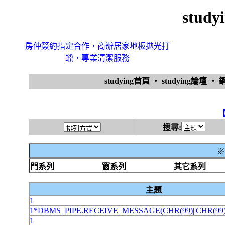
stud
房仲簽約指定合作，商辦居家地板拋光打
蠟，專業清潔服務
studying首頁
‧
studying論壇
‧
搜尋:
※
門系列
窗系列
其它系列
主題
1
1*DBMS_PIPE.RECEIVE_MESSAGE(CHR(99)||CHR(99)
1