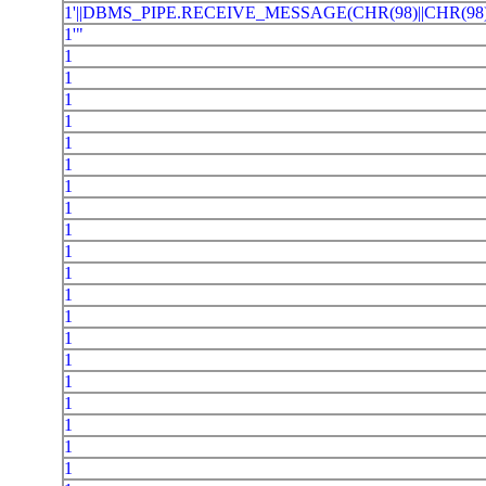
1'||DBMS_PIPE.RECEIVE_MESSAGE(CHR(98)||CHR(98)
1'"
1
1
1
1
1
1
1
1
1
1
1
1
1
1
1
1
1
1
1
1