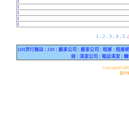
1
1
1
1
1
1
2
3
4
5
.
.
.
.
.
J2H流行雜誌
J2H
搬家公司
搬家公司
租屋
租屋
｜
｜
｜
｜
｜
錄
清潔公司
電話清潔
購
｜
｜
｜
Copyright(C)20
著作