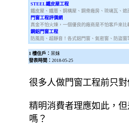
STEEL鐵皮屋工程
鐵皮屋、鐵厝、鋼構屋、鋼骨廠房、琉璃瓦、遮
門窗工程評價網
真金不怕火煉，一個優良的廠商是不怕客戶來比
鋼鋁門窗工程
防風雨、超靜音！各式鋁門窗、氣密窗、防盜窗
1 樓住戶：
呆妹
發表時間：
2018-05-25
很多人做門窗工程前只對
精明消費者理應如此，但
嗎？