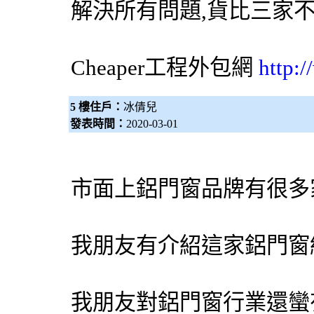
解決所有問題,貨比三家
Cheaper工程
外包網
http:
5 樓住戶：
冰倩兒
發表時間：
2020-03-01
市面上鋁門窗品牌有很多
我朋友有介紹這家鋁門窗
我朋友對鋁門窗行業還蠻