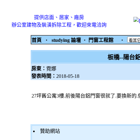
提供店面、居家、廠房
辦公室建物及裝潢拆除工程，歡迎來電洽詢
首頁
‧
studying 論壇
‧
門窗工程館
‧
板橋--陽台
房東：
霓娜
發表時間：
2018-05-18
27坪舊公寓3樓.前後陽台鋁門窗很就了.要換新的.
贊助網站