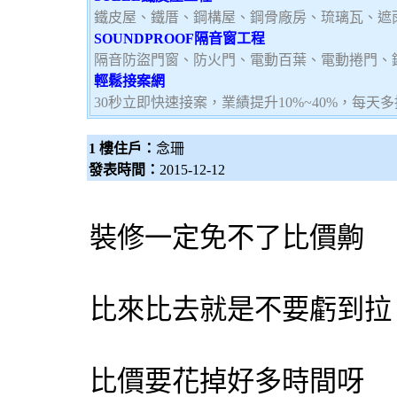
鐵皮屋、鐵厝、鋼構屋、鋼骨廠房、琉璃瓦、遮
SOUNDPROOF隔音窗工程
隔音防盜門窗、防火門、電動百葉、電動捲門、
輕鬆接案網
30秒立即快速接案，業績提升10%~40%，每天
1 樓住戶：
念珊
發表時間：
2015-12-12
裝修一定免不了比價齁
比來比去就是不要虧到拉
比價要花掉好多時間呀