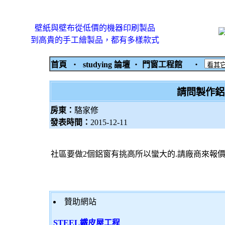
壁紙與壁布從低價的機器印刷製品
到高貴的手工繪製品，都有多樣款式
首頁
‧
studying 論壇
‧
門窗工程館
‧
請問製作鋁
房東：
駱家修
發表時間：
2015-12-11
社區要做2個鋁窗有挑高所以蠻大的.請廠商來報
贊助網站
STEEL鐵皮屋工程