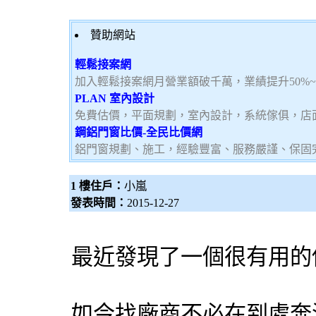
贊助網站
輕鬆接案網
加入輕鬆接案網月營業額破千萬，業績提升50%
PLAN 室內設計
免費估價，平面規劃，室內設計，系統傢俱，店
鋼鋁門窗比價-全民比價網
鋁門窗規劃、施工，經驗豐富、服務嚴謹、保固
1 樓住戶：
小嵐
發表時間：
2015-12-27
最近發現了一個很有用的
如今找廠商不必在到處奔