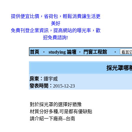
提供便宜比價，省荷包，輕鬆消費讓生活更
美好
免費刊登企業資訊，提高網站的曝光率，歡
迎免費諮詢!
首頁
‧
studying 論壇
‧
門窗工程館
‧
採光罩哪種
房東：
鍾宇威
發表時間：
2015-12-23
對於採光罩的選擇好猶豫
材質分好多種,可是都有優缺點
請介紹一下廠商--台南