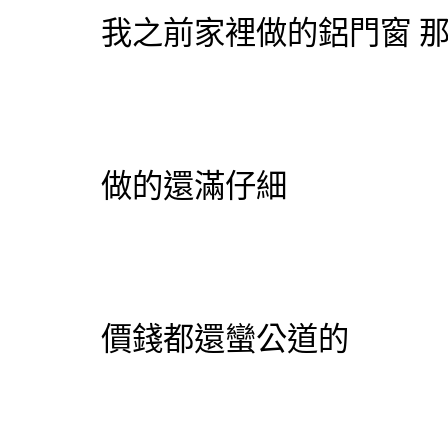
我之前家裡做的
鋁門窗
那
做的還滿仔細
價錢都還蠻公道的