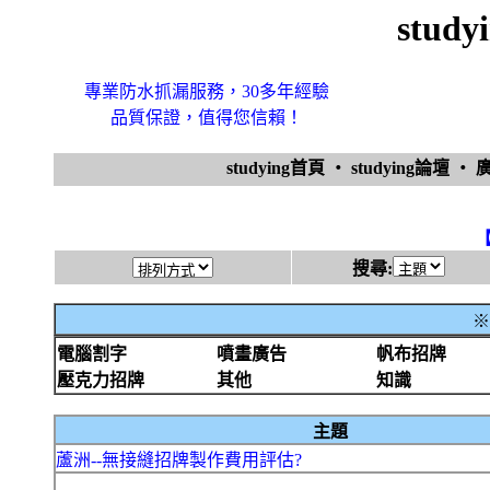
stud
專業防水抓漏服務，30多年經驗
品質保證，值得您信賴！
studying首頁
‧
studying論壇
‧
搜尋:
※
電腦割字
噴畫廣告
帆布招牌
壓克力招牌
其他
知識
主題
蘆洲--無接縫招牌製作費用評估?