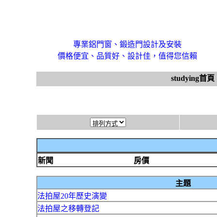
專業鋁門窗、鍛造門設計及安裝
價格便宜、品質好、設計佳，值得您信賴
studying首頁
新聞
房價
主題
法拍屋20年歷史演變
法拍屋之移轉登記