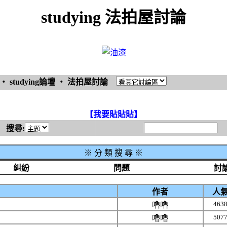
studying 法拍屋討論
‧
studying論壇
‧
法拍屋討論
【我要貼貼貼】
搜尋:
※
分 類 搜 尋 ※
糾紛
問題
討
作者
人
463
嚕嚕
507
嚕嚕