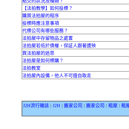
點交的狀況及種類？
【法拍教學】如何投標？
購買法拍屋的程序
投標時應注意事項
代標公司有哪些服務？
法拍屋中存留物品之處置
法拍屋若低於債權，保証人跟著遭殃
買法拍屋的迷思
法拍屋是如何標購？
法拍教室
法拍屋內設備，他人不可擅自取走
J2H流行雜誌
J2H
搬家公司
搬家公司
租屋
租
｜
｜
｜
｜
｜