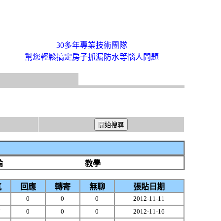
30多年專業技術團隊
幫您輕鬆搞定房子抓漏防水等惱人問題
論
教學
氣
回應
轉寄
無聊
張貼日期
8
0
0
0
2012-11-11
7
0
0
0
2012-11-16