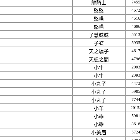
745
龍騎士
467
憨憨
451
憨喵
460
憨喵
551
子慧妹妹
593
子蝶
461
天之驕子
479
天楓之闇
209
小牛
239
小牛
447
小丸子
598
小丸子
774
小丸子
2015
小羊
598
小乖
861
小乖
572
小美眉