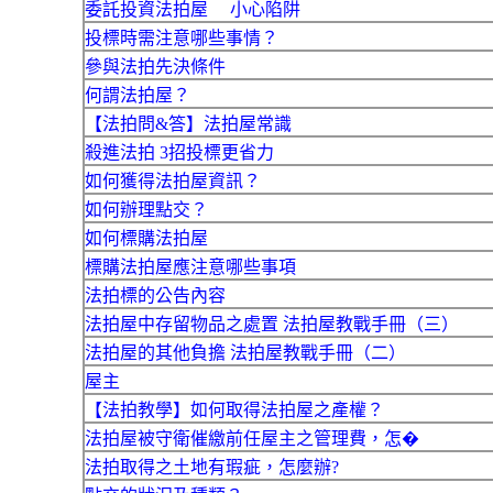
委託投資法拍屋 小心陷阱
投標時需注意哪些事情？
參與法拍先決條件
何謂法拍屋？
【法拍問&答】法拍屋常識
殺進法拍 3招投標更省力
如何獲得法拍屋資訊？
如何辦理點交？
如何標購法拍屋
標購法拍屋應注意哪些事項
法拍標的公告內容
法拍屋中存留物品之處置 法拍屋教戰手冊（三）
法拍屋的其他負擔 法拍屋教戰手冊（二）
屋主
【法拍教學】如何取得法拍屋之產權？
法拍屋被守衛催繳前任屋主之管理費，怎�
法拍取得之土地有瑕疵，怎麼辦?