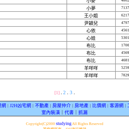
480
小麥
713
小夢
621
王小姐
479
尹穎兒
456
心依
530
心娃
170
布比
456
布比
468
布比
525
羊咩咩
782
羊咩咩
2
3
[1]
.
.
.
屋網
J2H凶宅網
不動產
房屋仲介
房地產
比價網
客源網
｜
｜
｜
｜
｜
｜
｜
室內裝潢
｜
代書
｜
抓漏
studying
Copyright(C)2000
All Rights Reserved