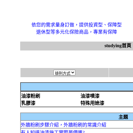
依您的需求量身訂做，提供投資型、保障型
退休型等多元化保險商品，專業有保障
studying首頁
油漆粉刷
油漆噴漆
乳膠漆
特殊用途漆
主題
外牆粉刷步驟介紹，外牆粉刷的常識介紹
有人知道油漆施工實際單價嗎?