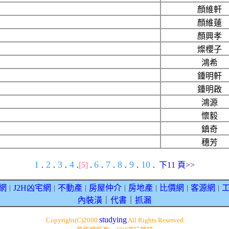
顏維軒
顏維蓮
顏興孝
燦櫻子
鴻希
鍾明軒
鍾明啟
鴻源
懷毅
鎮奇
穗芳
1
2
3
4
6
7
8
9
10
.
.
.
.
[5]
.
.
.
.
.
.
下11 頁>>
網
J2H凶宅網
不動產
房屋仲介
房地產
比價網
客源網
｜
｜
｜
｜
｜
｜
｜
內裝潢
｜
代書
｜
抓漏
studying
Copyright(C)2000
All Rights Reserved