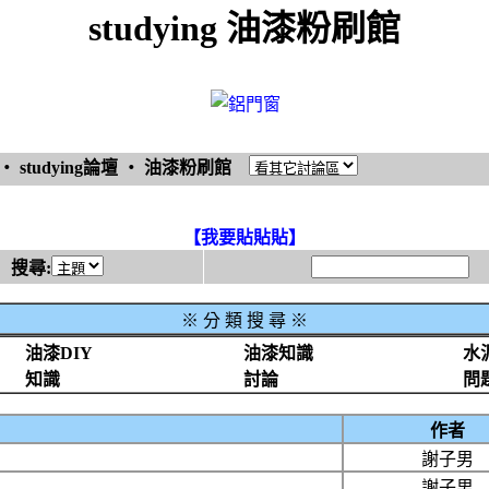
studying 油漆粉刷館
‧
studying論壇
‧
油漆粉刷館
【我要貼貼貼】
搜尋:
※
分 類 搜 尋 ※
油漆DIY
油漆知識
水
知識
討論
問
作者
謝子男
謝子男