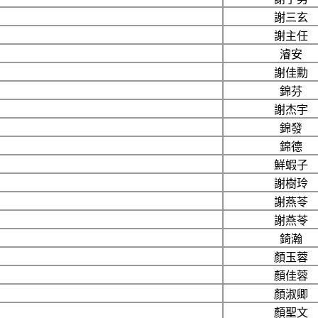
謝三玄
謝主任
濬安
謝佳勳
錦芬
謝杰宇
錦發
錦德
鮮蝦子
謝樹玲
謝燕苓
謝燕苓
錡瀚
顏玉蓉
顏佳蓉
顏淑卿
顏聖文