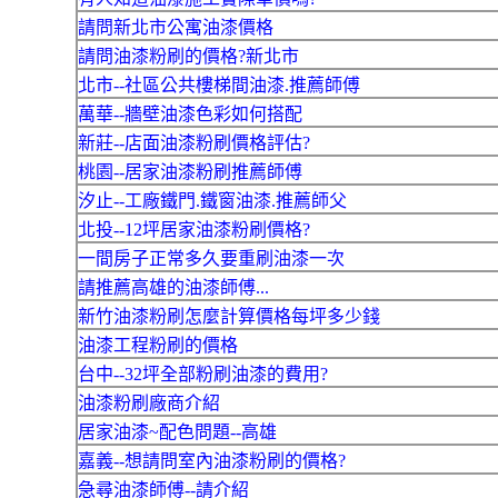
請問新北市公寓油漆價格
請問油漆粉刷的價格?新北市
北市--社區公共樓梯間油漆.推薦師傅
萬華--牆壁油漆色彩如何搭配
新莊--店面油漆粉刷價格評估?
桃園--居家油漆粉刷推薦師傅
汐止--工廠鐵門.鐵窗油漆.推薦師父
北投--12坪居家油漆粉刷價格?
一間房子正常多久要重刷油漆一次
請推薦高雄的油漆師傅...
新竹油漆粉刷怎麼計算價格每坪多少錢
油漆工程粉刷的價格
台中--32坪全部粉刷油漆的費用?
油漆粉刷廠商介紹
居家油漆~配色問題--高雄
嘉義--想請問室內油漆粉刷的價格?
急尋油漆師傅--請介紹