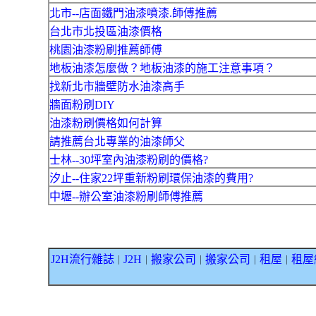
北市--店面鐵門油漆噴漆.師傅推薦
台北市北投區油漆價格
桃園油漆粉刷推薦師傅
地板油漆怎麼做？地板油漆的施工注意事項？
找新北市牆壁防水油漆高手
牆面粉刷DIY
油漆粉刷價格如何計算
請推薦台北專業的油漆師父
士林--30坪室內油漆粉刷的價格?
汐止--住家22坪重新粉刷環保油漆的費用?
中壢--辦公室油漆粉刷師傅推薦
J2H流行雜誌
J2H
搬家公司
搬家公司
租屋
租屋
｜
｜
｜
｜
｜