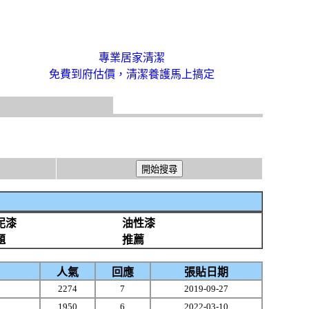
專業居家清潔
免費到府估價，清潔養護馬上搞定
泥漆
油性漆
題
推薦
人氣
回應
張貼日期
2274
7
2019-09-27
1950
6
2022-03-10