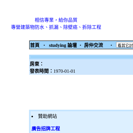
相信專業，給你品質
專營建築物防水、抓漏、除壁癌、拆除工程
首頁
‧
studying 論壇
‧
房仲交流
‧
房東：
發表時間：
1970-01-01
贊助網站
廣告招牌工程