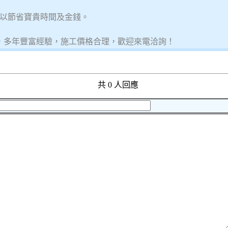
以節省寶貴時間及金錢。
繕，多年豐富經驗，施工價格合理，歡迎來電洽詢！
共 0 人回應