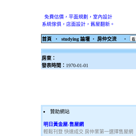
免費估價，平面規劃，室內設計
系統傢俱，店面設計，舊屋翻新。
首頁
‧
studying 論壇
‧
房仲交流
‧
房東：
發表時間：
1970-01-01
贊助網站
明日黃金屋-售屋網
輕鬆刊登 快速成交 房仲業第一選擇售屋網