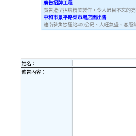
廣告招牌工程
廣告造型招牌精美製作，令人過目不忘的亮
中和市景平路菜市場店面出售
離南勢角捷運站400公尺、人旺氣盛、客層
姓名：
佈告內容：