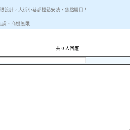
眼設計，大街小巷都輕鬆安裝，焦點矚目！
無虞、商機無限
共 0 人回應