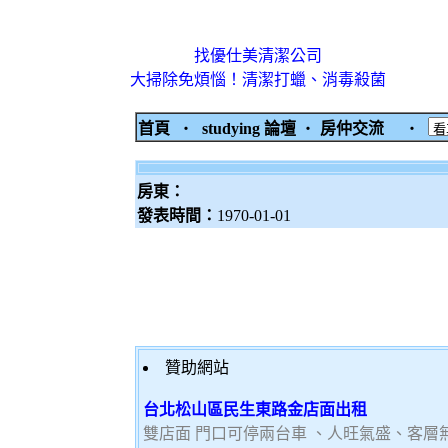
找優仕美清潔公司
大掃除免煩惱！清潔打蠟、消毒殺菌
首頁
‧
studying 論壇
‧
房仲交流
‧
房東：
發表時間：
1970-01-01
贊助網站
台北松山區民生東路金店面出租
雙店面 門口可停兩台車 、人旺氣盛、客層