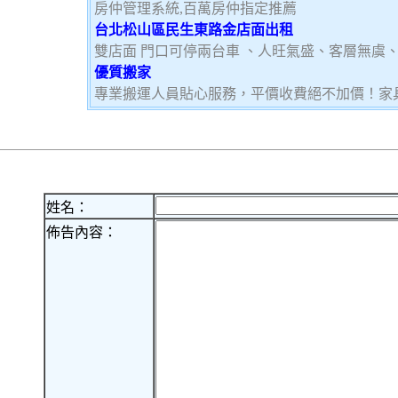
房仲管理系統,百萬房仲指定推薦
台北松山區民生東路金店面出租
雙店面 門口可停兩台車 、人旺氣盛、客層無虞
優質搬家
專業搬運人員貼心服務，平價收費絕不加價！家
姓名：
佈告內容：