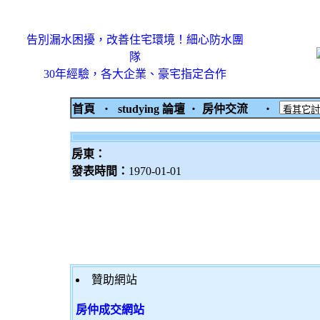
告別漏水困擾，改善住宅環境！細心防水團
隊
30年經驗，各大企業、豪宅指定合作
首頁
‧
studying 論壇
‧
房仲交流
‧
房東：
發表時間：
1970-01-01
贊助網站
房仲成交網站