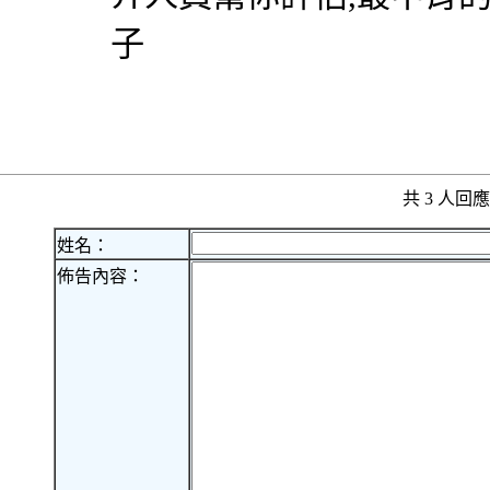
子
共 3 人
姓名：
佈告內容：