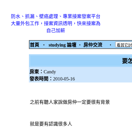
防水、抓漏、壁癌處理、專業接案發案平台
大量外包工作，接案資訊透明，快來接案為
自己加薪
首頁
‧
studying 論壇
‧
房仲交流
‧
要
房東：
Candy
發表時間：
2010-05-16
之前有聽人家說做房仲一定要很有背景
就是要有認識很多人