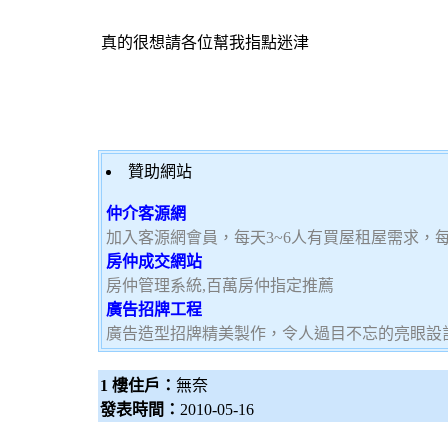
真的很想請各位幫我指點迷津
贊助網站
仲介客源網
加入客源網會員，每天3~6人有買屋租屋需求，
房仲成交網站
房仲管理系統,百萬房仲指定推薦
廣告招牌工程
廣告造型招牌精美製作，令人過目不忘的亮眼設
1 樓住戶：
無奈
發表時間：
2010-05-16