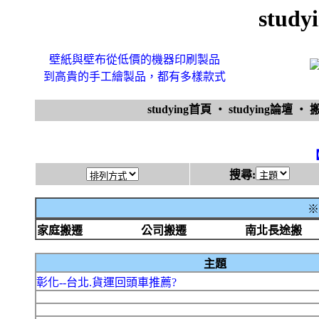
stud
壁紙與壁布從低價的機器印刷製品
到高貴的手工繪製品，都有多樣款式
studying首頁
‧
studying論壇
‧
搜尋:
※
家庭搬遷
公司搬遷
南北長途搬
主題
彰化--台北.貨運回頭車推薦?